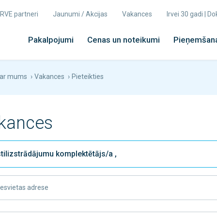
 IRVE partneri
Jaunumi / Akcijas
Vakances
Irvei 30 gadi | 
Pakalpojumi
Cenas un noteikumi
Pieņemšana
ar mums
›
Vakances
›
Pieteikties
kances
esvietas adrese