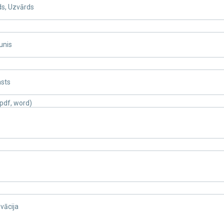
ds, Uzvārds
unis
asts
pdf, word)
o
vācija