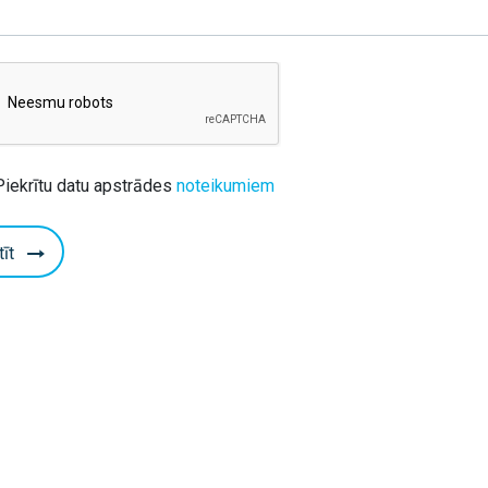
Piekrītu datu apstrādes
noteikumiem
tīt