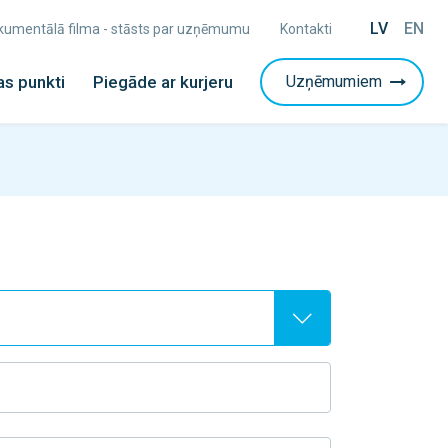
LV
EN
Dokumentālā filma - stāsts par uzņēmumu
Kontakti
s punkti
Piegāde ar kurjeru
Uzņēmumiem