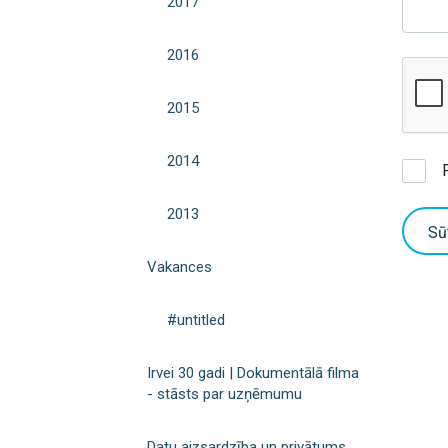
2017
2016
2015
2014
2013
Sū
Vakances
#untitled
Irvei 30 gadi | Dokumentālā filma
- stāsts par uzņēmumu
Datu aizsardzība un privātums