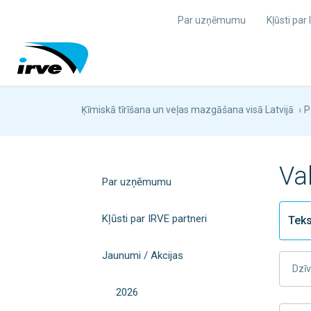
Par uzņēmumu
Kļūsti par
Ķīmiskā tīrīšana un veļas mazgāšana visā Latvijā
›
P
Va
Par uzņēmumu
Kļūsti par IRVE partneri
Jaunumi / Akcijas
Dzīv
2026