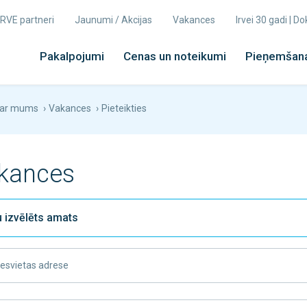
 IRVE partneri
Jaunumi / Akcijas
Vakances
Irvei 30 gadi | 
Pakalpojumi
Cenas un noteikumi
Pieņemšana
ar mums
›
Vakances
›
Pieteikties
kances
esvietas adrese