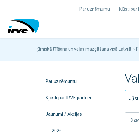
Par uzņēmumu
Kļūsti par
Ķīmiskā tīrīšana un veļas mazgāšana visā Latvijā
›
P
Va
Par uzņēmumu
Kļūsti par IRVE partneri
Jaunumi / Akcijas
Dzīv
2026