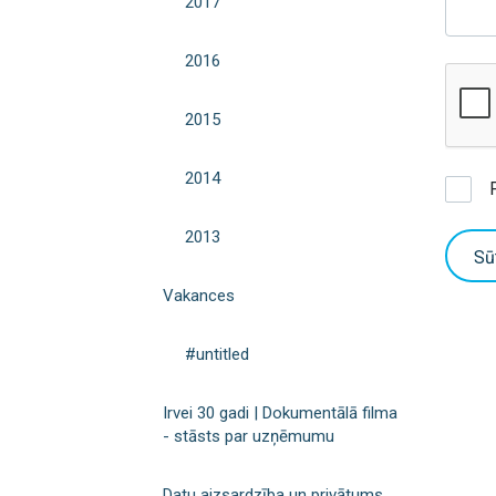
2017
2016
2015
2014
2013
Sū
Vakances
#untitled
Irvei 30 gadi | Dokumentālā filma
- stāsts par uzņēmumu
Datu aizsardzība un privātums