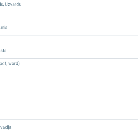
ds, Uzvārds
unis
asts
pdf, word)
o
vācija