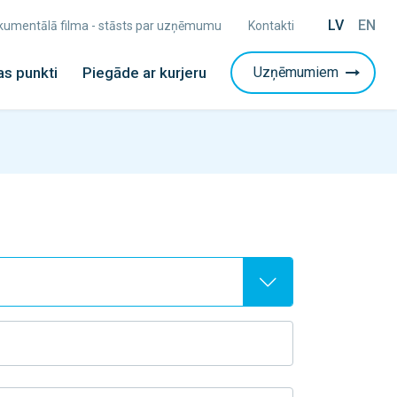
LV
EN
Dokumentālā filma - stāsts par uzņēmumu
Kontakti
s punkti
Piegāde ar kurjeru
Uzņēmumiem