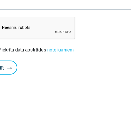
Piekrītu datu apstrādes
noteikumiem
tīt