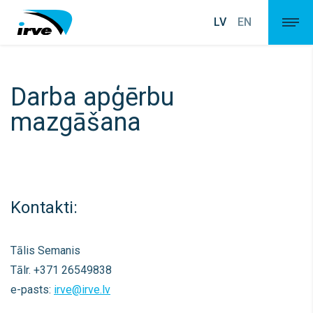
LV
EN
Darba apģērbu
mazgāšana
Kontakti:
Tālis Semanis
Tālr. +371 26549838
e-pasts:
irve@irve.lv