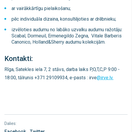
ar vairākkārtīgu pielaikošanu;
pēc individuāla dizaina, konsultējoties ar drēbnieku;
izvēloties audumu no labāko uzvalku audumu ražotāju:
Scabal, Dormeuil, Ermenegildo Zegna, Vitale Barberis
Canonico, Holland&Sherry audumu kolekcijām.
Kontakti:
Rīga, Satekles iela 7, 2 stāvs, darba laiks P,O,T,C,P 9:00 -
18:00, tālrunis +371 29109934, e-pasts : irve
@irve.lv.
Dalies:
Facebook
Twitter