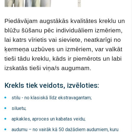
Piedāvājam augstākās kvalitātes kreklu un
blūžu šūšanu pēc individuāliem izmēriem,
lai katrs vīrietis vai sieviete, neatkarīgi no
ķermeņa uzbūves un izmēriem, var valkāt
tieši tādu kreklu, kāds ir piemērots un labi
izskatās tieši viņa/s augumam.
Krekls tiek veidots, izvēloties:
stilu - no klasiskā līdz ekstravagantam;
siluetu;
apkakles, aproces un kabatas veidu;
audumu – no vairāk kā 50 dažādiem audumiem, kuru