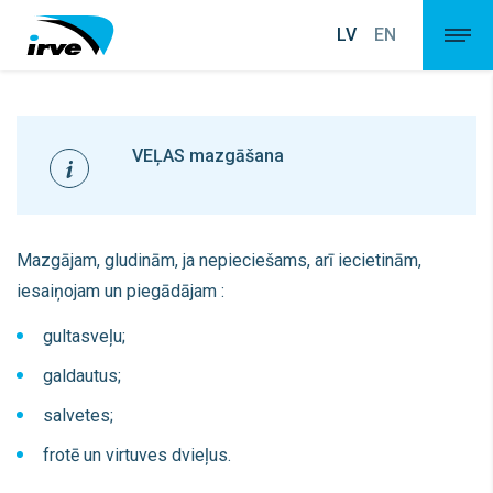
LV
EN
VEĻAS
mazgāšana
Mazgājam, gludinām, ja nepieciešams, arī iecietinām,
iesaiņojam un piegādājam :
gultasveļu;
galdautus;
salvetes;
frotē un virtuves dvieļus.