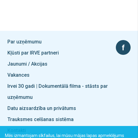
Par uzņēmumu
Kļūsti par IRVE partneri
Jaunumi / Akcijas
Vakances
Irvei 30 gadi | Dokumentālā filma - stāsts par
uzņēmumu
Datu aizsardzība un privātums
Trauksmes celšanas sistēma
Kontakti
Mēs izmantojam sīkfailus, lai mūsu mājas lapas apmeklējums