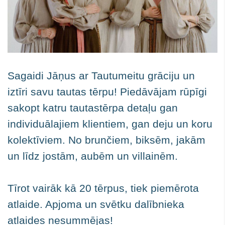
Sagaidi Jāņus ar Tautumeitu grāciju un
iztīri savu tautas tērpu! Piedāvājam rūpīgi
sakopt katru tautastērpa detaļu gan
individuālajiem klientiem, gan deju un koru
kolektīviem. No brunčiem, biksēm, jakām
un līdz jostām, aubēm un villainēm.
Tīrot vairāk kā 20 tērpus, tiek piemērota
atlaide.
Apjoma un svētku dalībnieka
atlaides nesummējas!