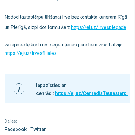
Nodod tautastērpu tīrīšanai Irve bezkontakta kurjeram Rīgā
un Pierīgā, aizpildot formu šeit:
https://ej.uz/Irvespiegade
vai apmeklē kādu no pieņemšanas punktiem visā Latvijā:
https://ej.uz/Irvesfiliales
Iepazīsties ar
cenrādi:
https://ej.uz/CenradisTautasterpi
Dalies:
Facebook
Twitter