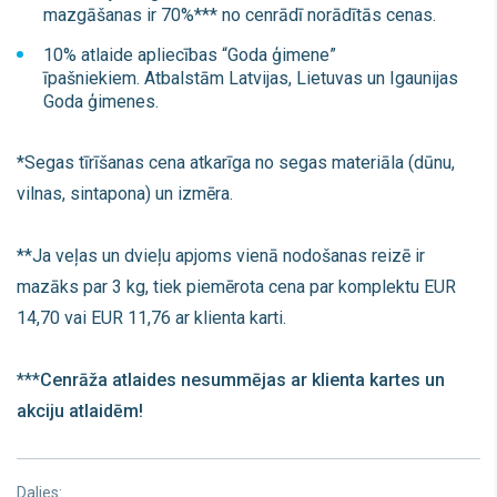
mazgāšanas ir 70%*** no cenrādī norādītās cenas.
10% atlaide apliecības “Goda ģimene”
īpašniekiem. Atbalstām Latvijas, Lietuvas un Igaunijas
Goda ģimenes.
*Segas tīrīšanas cena atkarīga no segas materiāla (dūnu,
vilnas, sintapona) un izmēra.
**Ja veļas un dvieļu apjoms vienā nodošanas reizē ir
mazāks par 3 kg, tiek piemērota cena par komplektu EUR
14,70 vai EUR 11,76 ar klienta karti.
***
Cenrāža atlaides nesummējas ar klienta kartes un
akciju atlaidēm!
Dalies: