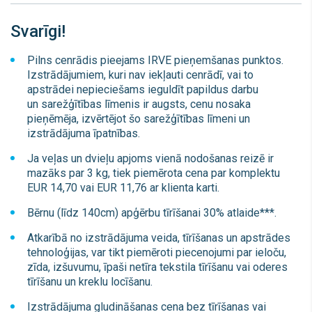
Svarīgi!
Pilns cenrādis pieejams IRVE pieņemšanas punktos.
Izstrādājumiem, kuri nav iekļauti cenrādī, vai to
apstrādei nepieciešams ieguldīt papildus darbu
un sarežģītības līmenis ir augsts, cenu nosaka
pieņēmēja, izvērtējot šo sarežģītības līmeni un
izstrādājuma īpatnības.
Ja veļas un dvieļu apjoms vienā nodošanas reizē ir
mazāks par 3 kg, tiek piemērota cena par komplektu
EUR 14,70 vai EUR 11,76 ar klienta karti.
Bērnu (līdz 140cm) apģērbu tīrīšanai 30% atlaide***.
Atkarībā no izstrādājuma veida, tīrīšanas un apstrādes
tehnoloģijas, var tikt piemēroti piecenojumi par ieloču,
zīda, izšuvumu, īpaši netīra tekstila tīrīšanu vai oderes
tīrīšanu un kreklu locīšanu.
Izstrādājuma gludināšanas cena bez tīrīšanas vai