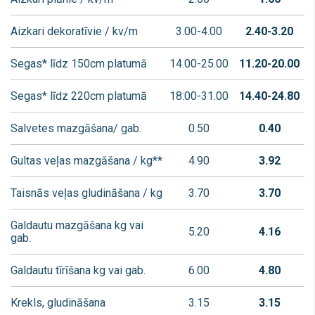
Aizkari dekoratīvie / kv/m
3.00-4.00
2.40-3.20
Segas* līdz 150cm platumā
14.00-25.00
11.20-20.00
Segas* līdz 220cm platumā
18:00-31.00
14.40-24.80
Salvetes mazgāšana/ gab.
0.50
0.40
Gultas veļas mazgāšana / kg**
4.90
3.92
Taisnās veļas gludināšana / kg
3.70
3.70
Galdautu mazgāšana kg vai
5.20
4.16
gab.
Galdautu tīrīšana kg vai gab.
6.00
4.80
Krekls, gludināšana
3.15
3.15