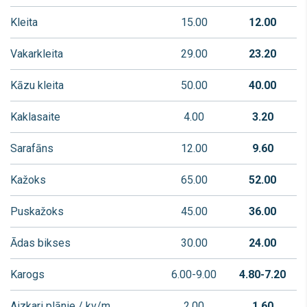
Kleita
15.00
12.00
Vakarkleita
29.00
23.20
Kāzu kleita
50.00
40.00
Kaklasaite
4.00
3.20
Sarafāns
12.00
9.60
Kažoks
65.00
52.00
Puskažoks
45.00
36.00
Ādas bikses
30.00
24.00
Karogs
6.00-9.00
4.80-7.20
Aizkari plānie / kv/m
2.00
1.60