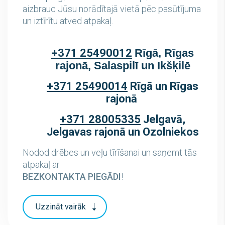
aizbrauc Jūsu norādītajā vietā pēc pasūtījuma
un iztīrītu atved atpakaļ.
+371 25490012
Rīgā, Rīgas
rajonā, Salaspilī un Ikšķilē
+371 25490014
Rīgā un Rīgas
rajonā
+371 28005335
Jelgavā,
Jelgavas rajonā un Ozolniekos
Nodod drēbes un veļu tīrīšanai un saņemt tās
atpakaļ ar
BEZKONTAKTA PIEGĀDI
!
Uzzināt vairāk