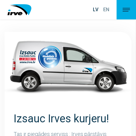
LV
EN
Izsauc Irves kurjeru!
Tas ir piegādes serviss : Irves pārstāvis