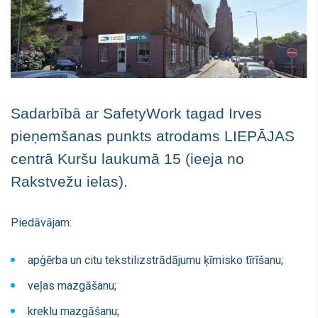
Sadarbībā ar SafetyWork tagad Irves
pieņemšanas punkts atrodams LIEPĀJAS
centrā Kuršu laukumā 15 (ieeja no
Rakstvežu ielas).
Piedāvājam:
apģērba un citu tekstilizstrādājumu ķīmisko tīrīšanu;
veļas mazgāšanu;
kreklu mazgāšanu;