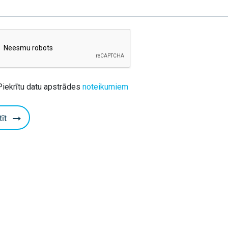
Piekrītu datu apstrādes
noteikumiem
tīt