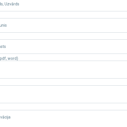
ds, Uzvārds
unis
asts
pdf, word)
o
vācija