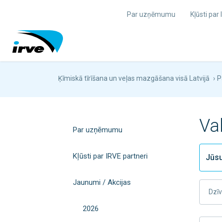
Par uzņēmumu
Kļūsti par
Ķīmiskā tīrīšana un veļas mazgāšana visā Latvijā
›
P
Va
Par uzņēmumu
Kļūsti par IRVE partneri
Jaunumi / Akcijas
Dzīv
2026