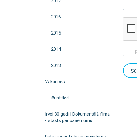
2017
2016
2015
2014
2013
Sū
Vakances
#untitled
Irvei 30 gadi | Dokumentālā filma
- stāsts par uzņēmumu
Datu aizsardzība un privātums