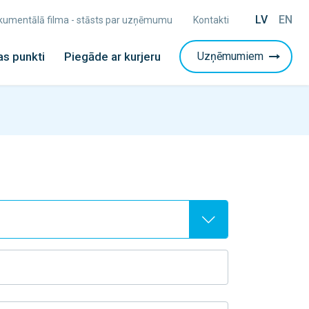
LV
EN
Dokumentālā filma - stāsts par uzņēmumu
Kontakti
s punkti
Piegāde ar kurjeru
Uzņēmumiem